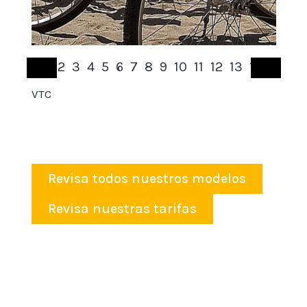
1
2
3
4
5
6
7
8
9
10
11
12
13
14
VTC
VTT
Revisa todos nuestros modelos
Revisa nuestras tarifas